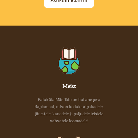
Asukoht kaardil
Meist
Paluküla Mäe Talu on hubane pesa
Raplamaal, mis on koduks alpakadele,
jänestele, kanadele ja paljudele teistele
vahvatele loomadele!