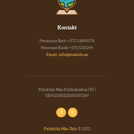
Kontakt
Perenaine Berit +372 53840076
Peremees Kaido +372 5211249
Email: info@maetalu.ee
Paluküla Mäe Puhkekeskus OÜ |
EE412200221050337269
Paluküla Mäe Talu
© 2022