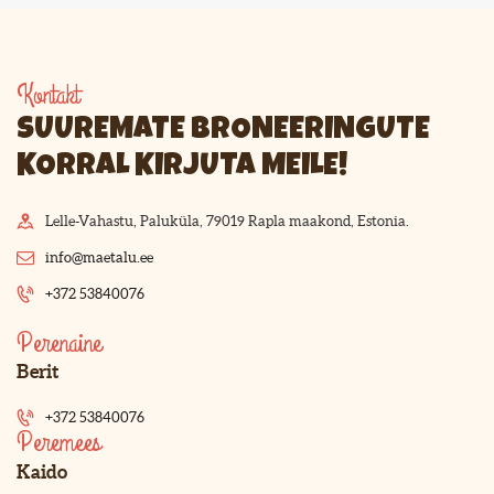
Kontakt
SUUREMATE BRONEERINGUTE
KORRAL KIRJUTA MEILE!
Lelle-Vahastu, Paluküla, 79019 Rapla maakond, Estonia.
info@maetalu.ee
+372 53840076
Perenaine
Berit
+372 53840076
Peremees
Kaido