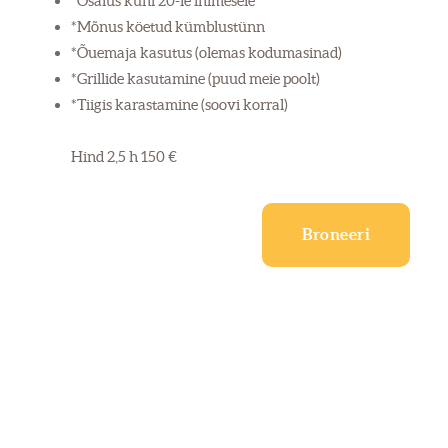
*Osalus kuni 20-le inimesele
*Mõnus köetud kümblustünn
*Õuemaja kasutus (olemas kodumasinad)
*Grillide kasutamine (puud meie poolt)
*Tiigis karastamine (soovi korral)
Hind 2,5 h 150 €
Broneeri