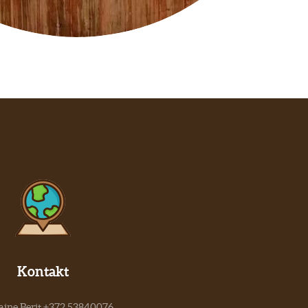
Kontakt
aine Berit +372 53840076