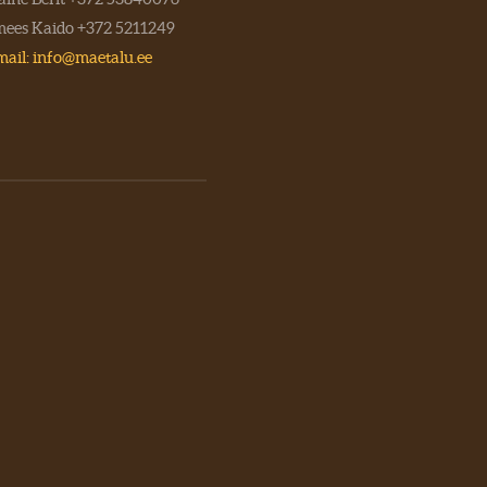
mees Kaido +372 5211249
ail: info@maetalu.ee