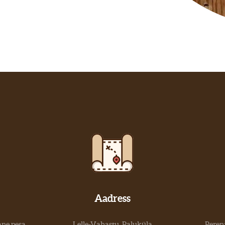
Aadress
ane pesa
Lelle-Vahastu, Paluküla
Peren