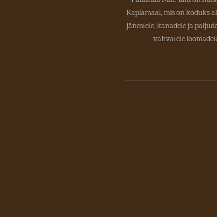
Raplamaal, mis on koduks al
jänestele, kanadele ja paljude
vahvatele loomadele