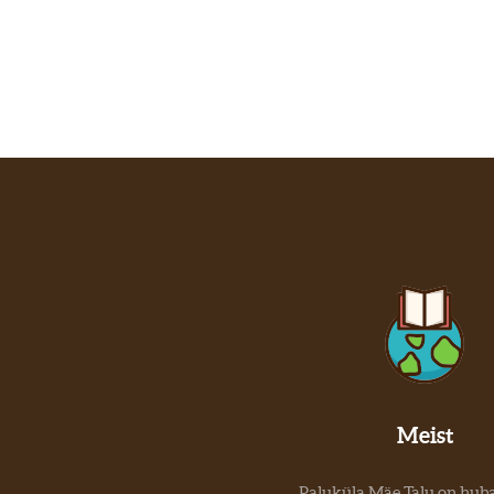
Meist
Paluküla Mäe Talu on hub