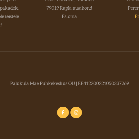
pakadele,
79019 Rapla maakond
Pere
le teistele
Estonia
Em
!
Paluküla Mäe Puhkekeskus OÜ | EE412200221050337269