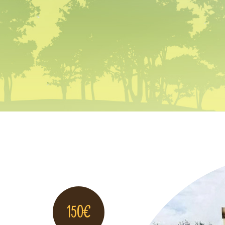
150
€